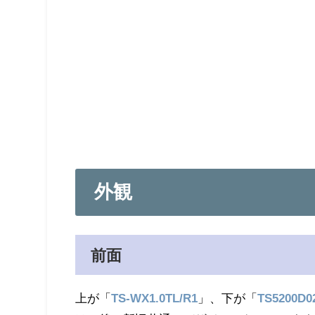
外観
前面
上が「
TS-WX1.0TL/R1
」、下が「
TS5200D0