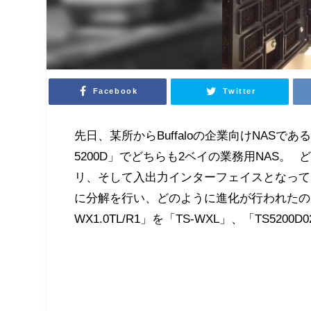
Facebook
Twitter
先日、某所からBuffaloの企業向けNASであるT
5200D」でどちらも2ベイの業務用NAS。 どち
リ、そして入出力インターフェイスとなって
に分解を行い、どのように進化が行われたの
WX1.0TL/R1」を「TS-WXL」、「TS520