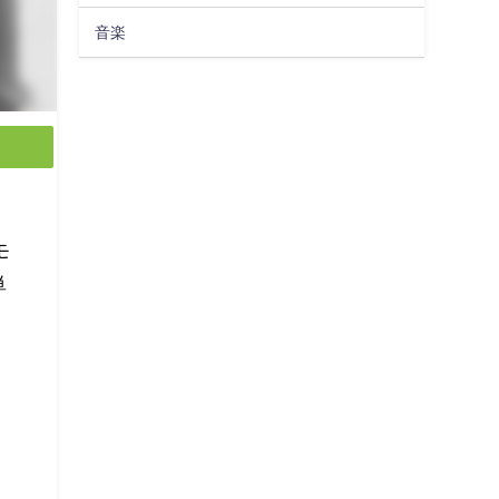
音楽
モ
単