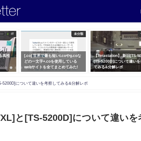
未分類
サーバー
g.coな
【Terastation】 新旧[TS-WXL]と
【Not 情報系】電気科の高
ている
[TS-5200D]について違いを考察し
応用情報技術者試験に合格
みた!
てみる&分解レポ
た。
2015年11月9日
2015年7月23日
L]と[TS-5200D]について違いを考察してみる&分解レポ
S-WXL]と[TS-5200D]について違い