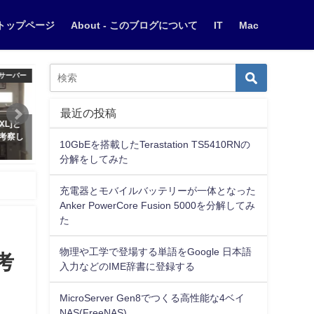
トップページ
About - このブログについて
IT
Mac
未分類
IT
最近の投稿
専生が
充電器とモバイルバッテリーが一
10GbEを搭載したTerastatio
しまし
体となったAnker PowerCore
TS5410RNの分解をしてみ
10GbEを搭載したTerastation TS5410RNの
Fusion 5000を分解してみた
2020年5月22日
分解をしてみた
2020年5月5日
充電器とモバイルバッテリーが一体となった
Anker PowerCore Fusion 5000を分解してみ
た
物理や工学で登場する単語をGoogle 日本語
を考
入力などのIME辞書に登録する
MicroServer Gen8でつくる高性能な4ベイ
NAS(FreeNAS)