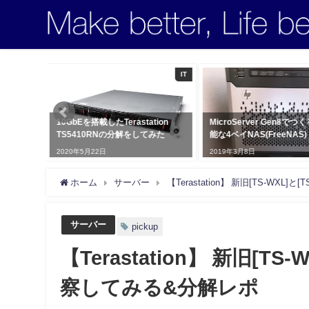
IT
IT
ion
MicroServer Gen8でつくる高性
[.co] 世界で最も短いt.coや
みた
能な4ベイNAS(FreeNAS)
どの一文字+.coを使用し
webサイトを全てまとめて
2019年3月8日
2015年4月3日
ホーム
サーバー
【Terastation】 新旧[TS-WX
サーバー
pickup
【Terastation】 新旧[T
察してみる&分解レポ